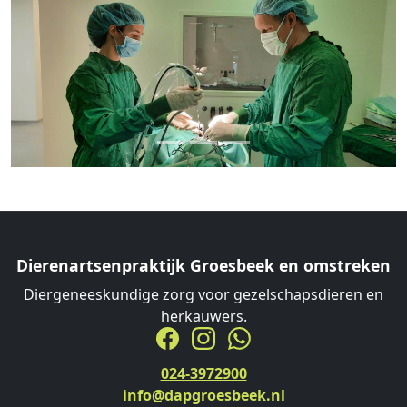
Previous
Next
Dierenartsenpraktijk Groesbeek en omstreken
Diergeneeskundige zorg voor gezelschapsdieren en
herkauwers.
024‑3972900
info@dapgroesbeek.nl